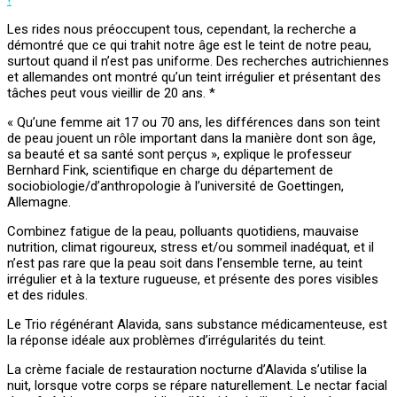
Les rides nous préoccupent tous, cependant, la recherche a
démontré que ce qui trahit notre âge est le teint de notre peau,
surtout quand il n’est pas uniforme. Des recherches autrichiennes
et allemandes ont montré qu’un teint irrégulier et présentant des
tâches peut vous vieillir de 20 ans. *
« Qu’une femme ait 17 ou 70 ans, les différences dans son teint
de peau jouent un rôle important dans la manière dont son âge,
sa beauté et sa santé sont perçus », explique le professeur
Bernhard Fink, scientifique en charge du département de
sociobiologie/d’anthropologie à l’université de Goettingen,
Allemagne.
Combinez fatigue de la peau, polluants quotidiens, mauvaise
nutrition, climat rigoureux, stress et/ou sommeil inadéquat, et il
n’est pas rare que la peau soit dans l’ensemble terne, au teint
irrégulier et à la texture rugueuse, et présente des pores visibles
et des ridules.
Le Trio régénérant Alavida, sans substance médicamenteuse, est
la réponse idéale aux problèmes d’irrégularités du teint.
La crème faciale de restauration nocturne d’Alavida s’utilise la
nuit, lorsque votre corps se répare naturellement. Le nectar facial