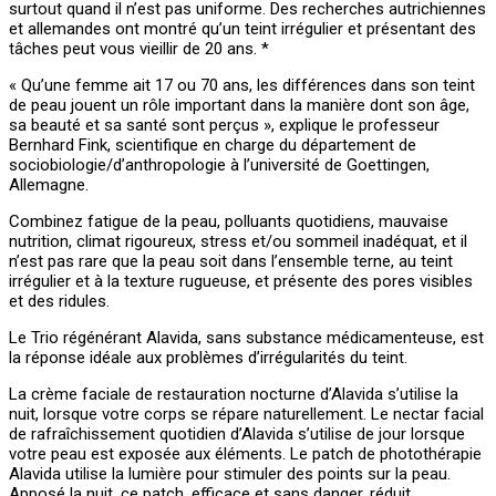
surtout quand il n’est pas uniforme. Des recherches autrichiennes
et allemandes ont montré qu’un teint irrégulier et présentant des
tâches peut vous vieillir de 20 ans. *
« Qu’une femme ait 17 ou 70 ans, les différences dans son teint
de peau jouent un rôle important dans la manière dont son âge,
sa beauté et sa santé sont perçus », explique le professeur
Bernhard Fink, scientifique en charge du département de
sociobiologie/d’anthropologie à l’université de Goettingen,
Allemagne.
Combinez fatigue de la peau, polluants quotidiens, mauvaise
nutrition, climat rigoureux, stress et/ou sommeil inadéquat, et il
n’est pas rare que la peau soit dans l’ensemble terne, au teint
irrégulier et à la texture rugueuse, et présente des pores visibles
et des ridules.
Le Trio régénérant Alavida, sans substance médicamenteuse, est
la réponse idéale aux problèmes d’irrégularités du teint.
La crème faciale de restauration nocturne d’Alavida s’utilise la
nuit, lorsque votre corps se répare naturellement. Le nectar facial
de rafraîchissement quotidien d’Alavida s’utilise de jour lorsque
votre peau est exposée aux éléments. Le patch de photothérapie
Alavida utilise la lumière pour stimuler des points sur la peau.
Apposé la nuit, ce patch, efficace et sans danger, réduit