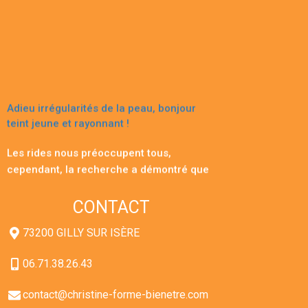
Adieu irrégularités de la peau, bonjour
teint jeune et rayonnant !
Les rides nous préoccupent tous,
cependant, la recherche a démontré que
ce qui trahit notre âge est le teint de
notre peau, surtout quand il n’est pas
CONTACT
uniforme. Des recherches autrichiennes
et allemandes ont montré qu’un teint
73200 GILLY SUR ISÈRE
irrégulier et présentant des tâches peut
vous vieillir de 20 ans. *
06.71.38.26.43
« Qu’une femme ait 17 ou 70 ans, les
contact@christine-forme-bienetre.com
différences dans son teint de peau