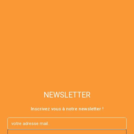
d’irrégularités du teint.
La crème faciale de restauration
nocturne d’Alavida s’utilise la nuit, lorsque
votre corps se répare naturellement. Le
nectar facial de rafraîchissement
quotidien d’Alavida s’utilise de jour
lorsque votre peau est exposée aux
éléments. Le patch de photothérapie
Alavida utilise la lumière pour stimuler
des points sur la peau. Apposé la nuit, ce
patch, efficace et sans danger, réduit
également le stress oxydatif et aide à
NEWSLETTER
préserver les antioxydants de
l’organisme. Tous ces éléments
Inscrivez vous à notre newsletter !
favorisent la régénération de l’éclat de
votre peau.
lire la suite