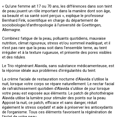
« Qu’une femme ait 17 ou 70 ans, les différences dans son teint
de peau jouent un rôle important dans la manière dont son âge,
sa beauté et sa santé sont perçus », explique le professeur
Bernhard Fink, scientifique en charge du département de
sociobiologie/d’anthropologie à l’université de Goettingen,
Allemagne.
Combinez fatigue de la peau, polluants quotidiens, mauvaise
nutrition, climat rigoureux, stress et/ou sommeil inadéquat, et il
n’est pas rare que la peau soit dans l’ensemble terne, au teint
irrégulier et à la texture rugueuse, et présente des pores visibles
et des ridules.
Le Trio régénérant Alavida, sans substance médicamenteuse, est
la réponse idéale aux problèmes d’irrégularités du teint.
La crème faciale de restauration nocturne d’Alavida s’utilise la
nuit, lorsque votre corps se répare naturellement. Le nectar facial
de rafraîchissement quotidien d’Alavida s’utilise de jour lorsque
votre peau est exposée aux éléments. Le patch de photothérapie
Alavida utilise la lumière pour stimuler des points sur la peau.
Apposé la nuit, ce patch, efficace et sans danger, réduit
également le stress oxydatif et aide à préserver les antioxydants
de l’organisme. Tous ces éléments favorisent la régénération de
l’éclat de votre peau.