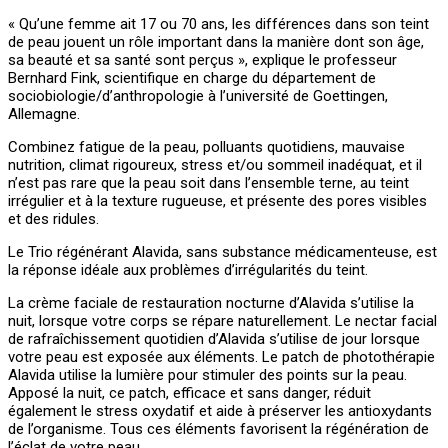
« Qu’une femme ait 17 ou 70 ans, les différences dans son teint
de peau jouent un rôle important dans la manière dont son âge,
sa beauté et sa santé sont perçus », explique le professeur
Bernhard Fink, scientifique en charge du département de
sociobiologie/d’anthropologie à l’université de Goettingen,
Allemagne.
Combinez fatigue de la peau, polluants quotidiens, mauvaise
nutrition, climat rigoureux, stress et/ou sommeil inadéquat, et il
n’est pas rare que la peau soit dans l’ensemble terne, au teint
irrégulier et à la texture rugueuse, et présente des pores visibles
et des ridules.
Le Trio régénérant Alavida, sans substance médicamenteuse, est
la réponse idéale aux problèmes d’irrégularités du teint.
La crème faciale de restauration nocturne d’Alavida s’utilise la
nuit, lorsque votre corps se répare naturellement. Le nectar facial
de rafraîchissement quotidien d’Alavida s’utilise de jour lorsque
votre peau est exposée aux éléments. Le patch de photothérapie
Alavida utilise la lumière pour stimuler des points sur la peau.
Apposé la nuit, ce patch, efficace et sans danger, réduit
également le stress oxydatif et aide à préserver les antioxydants
de l’organisme. Tous ces éléments favorisent la régénération de
l’éclat de votre peau.