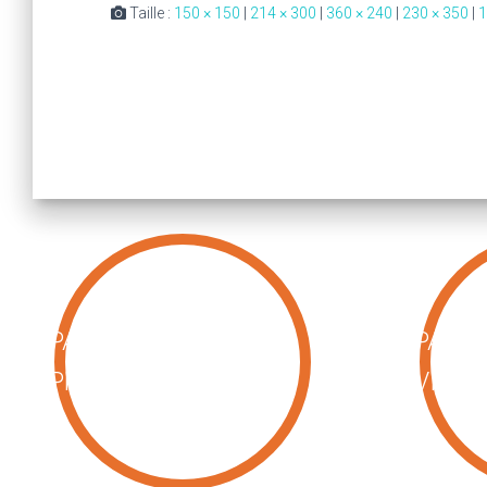
Taille :
150 × 150
|
214 × 300
|
360 × 240
|
230 × 350
|
1
PATCH
PACK 
PHOTOTHÉRAPIE
VISAG