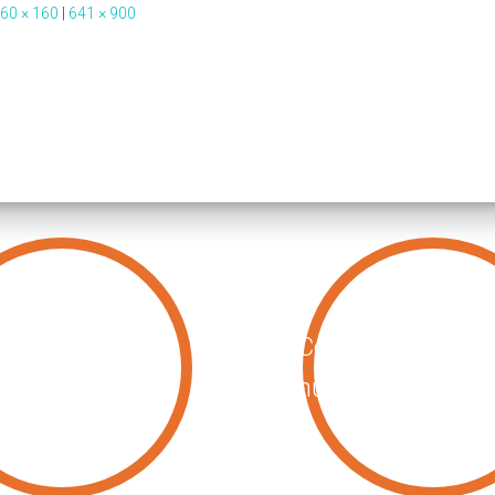
60 × 160
|
641 × 900
BEAUTÉ DU
Compléments
E
nutritionnels