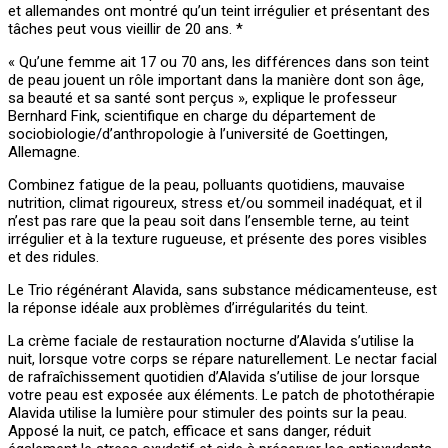
et allemandes ont montré qu’un teint irrégulier et présentant des
tâches peut vous vieillir de 20 ans. *
« Qu’une femme ait 17 ou 70 ans, les différences dans son teint
de peau jouent un rôle important dans la manière dont son âge,
sa beauté et sa santé sont perçus », explique le professeur
Bernhard Fink, scientifique en charge du département de
sociobiologie/d’anthropologie à l’université de Goettingen,
Allemagne.
Combinez fatigue de la peau, polluants quotidiens, mauvaise
nutrition, climat rigoureux, stress et/ou sommeil inadéquat, et il
n’est pas rare que la peau soit dans l’ensemble terne, au teint
irrégulier et à la texture rugueuse, et présente des pores visibles
et des ridules.
Le Trio régénérant Alavida, sans substance médicamenteuse, est
la réponse idéale aux problèmes d’irrégularités du teint.
La crème faciale de restauration nocturne d’Alavida s’utilise la
nuit, lorsque votre corps se répare naturellement. Le nectar facial
de rafraîchissement quotidien d’Alavida s’utilise de jour lorsque
votre peau est exposée aux éléments. Le patch de photothérapie
Alavida utilise la lumière pour stimuler des points sur la peau.
Apposé la nuit, ce patch, efficace et sans danger, réduit