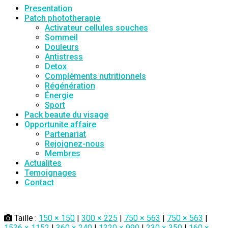
Presentation
Patch phototherapie
Activateur cellules souches
Sommeil
Douleurs
Antistress
Detox
Compléments nutritionnels
Régénération
Énergie
Sport
Pack beaute du visage
Opportunite affaire
Partenariat
Rejoignez-nous
Membres
Actualites
Temoignages
Contact
Taille :
150 × 150
|
300 × 225
|
750 × 563
|
750 × 563
|
1536 × 1152
|
360 × 240
|
1320 × 990
|
230 × 350
|
160 ×