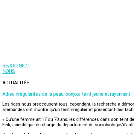
REJOIGNEZ-
NOUS
ACTUALITÉS
Adieu irrégularités de la peau, bonjour teint jeune et rayonnant !
Les rides nous préoccupent tous, cependant, la recherche a démontr
allemandes ont montré qu’un teint irrégulier et présentant des tâches
« Qu’une femme ait 17 ou 70 ans, les différences dans son teint de
Fink, scientifique en charge du département de sociobiologie/d’anth