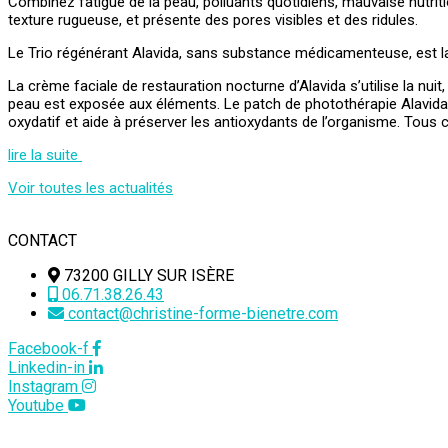
Combinez fatigue de la peau, polluants quotidiens, mauvaise nutrition
texture rugueuse, et présente des pores visibles et des ridules.
Le Trio régénérant Alavida, sans substance médicamenteuse, est la 
La crème faciale de restauration nocturne d’Alavida s’utilise la nuit
peau est exposée aux éléments. Le patch de photothérapie Alavida ut
oxydatif et aide à préserver les antioxydants de l’organisme. Tous c
lire la suite
Voir toutes les actualités
CONTACT
73200 GILLY SUR ISÈRE
06.71.38.26.43
contact@christine-forme-bienetre.com
Facebook-f
Linkedin-in
Instagram
Youtube