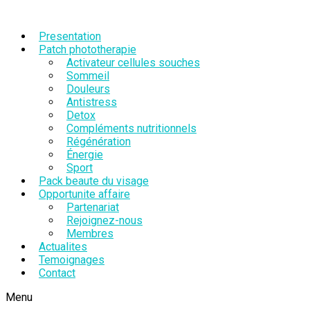
Presentation
Patch phototherapie
Activateur cellules souches
Sommeil
Douleurs
Antistress
Detox
Compléments nutritionnels
Régénération
Énergie
Sport
Pack beaute du visage
Opportunite affaire
Partenariat
Rejoignez-nous
Membres
Actualites
Temoignages
Contact
Menu