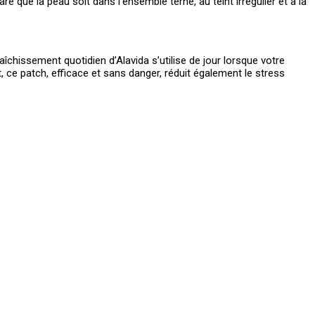
e que la peau soit dans l’ensemble terne, au teint irrégulier et à la
aîchissement quotidien d’Alavida s’utilise de jour lorsque votre
, ce patch, efficace et sans danger, réduit également le stress