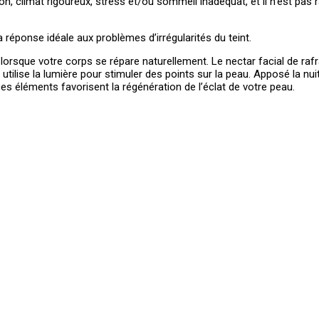
, climat rigoureux, stress et/ou sommeil inadéquat, et il n’est pas rar
réponse idéale aux problèmes d’irrégularités du teint.
, lorsque votre corps se répare naturellement. Le nectar facial de rafr
ilise la lumière pour stimuler des points sur la peau. Apposé la nuit
es éléments favorisent la régénération de l’éclat de votre peau.