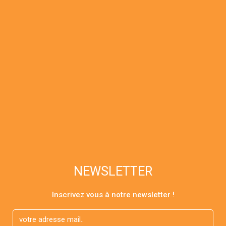
réponse idéale aux problèmes
d’irrégularités du teint.
La crème faciale de restauration
nocturne d’Alavida s’utilise la nuit, lorsque
votre corps se répare naturellement. Le
nectar facial de rafraîchissement
quotidien d’Alavida s’utilise de jour
lorsque votre peau est exposée aux
éléments. Le patch de photothérapie
Alavida utilise la lumière pour stimuler
des points sur la peau. Apposé la nuit, ce
patch, efficace et sans danger, réduit
également le stress oxydatif et aide à
NEWSLETTER
préserver les antioxydants de
l’organisme. Tous ces éléments
favorisent la régénération de l’éclat de
Inscrivez vous à notre newsletter !
votre peau.