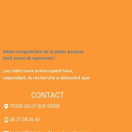
Adieu irrégularités de la peau, bonjour
teint jeune et rayonnant !
Les rides nous préoccupent tous,
cependant, la recherche a démontré que
ce qui trahit notre âge est le teint de
notre peau, surtout quand il n’est pas
CONTACT
uniforme. Des recherches autrichiennes
et allemandes ont montré qu’un teint
73200 GILLY SUR ISÈRE
irrégulier et présentant des tâches peut
vous vieillir de 20 ans. *
06.71.38.26.43
« Qu’une femme ait 17 ou 70 ans, les