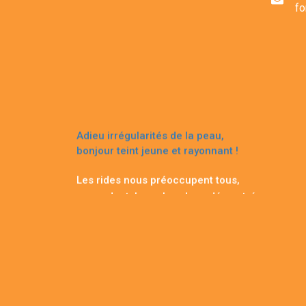
fo
Adieu irrégularités de la peau,
bonjour teint jeune et rayonnant !
Les rides nous préoccupent tous,
cependant, la recherche a démontré
que ce qui trahit notre âge est le
teint de notre peau, surtout quand il
n’est pas uniforme. Des recherches
autrichiennes et allemandes ont
montré qu’un teint irrégulier et
présentant des tâches peut vous
vieillir de 20 ans. *