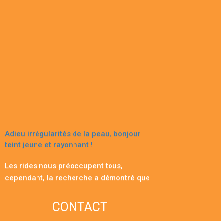
Adieu irrégularités de la peau, bonjour
teint jeune et rayonnant !
Les rides nous préoccupent tous,
cependant, la recherche a démontré que
ce qui trahit notre âge est le teint de
notre peau, surtout quand il n’est pas
CONTACT
uniforme. Des recherches autrichiennes
et allemandes ont montré qu’un teint