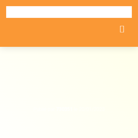
Publié par
730351
le
20/01/2023