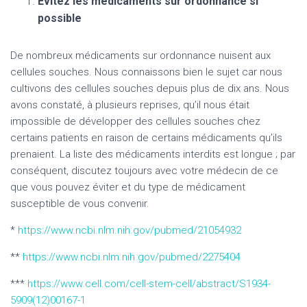
Évitez les médicaments sur ordonnance si
possible
De nombreux médicaments sur ordonnance nuisent aux
cellules souches. Nous connaissons bien le sujet car nous
cultivons des cellules souches depuis plus de dix ans. Nous
avons constaté, à plusieurs reprises, qu’il nous était
impossible de développer des cellules souches chez
certains patients en raison de certains médicaments qu’ils
prenaient. La liste des médicaments interdits est longue ; par
conséquent, discutez toujours avec votre médecin de ce
que vous pouvez éviter et du type de médicament
susceptible de vous convenir.
*
https://www.ncbi.nlm.nih.gov/pubmed/21054932
**
https://www.ncbi.nlm.nih.gov/pubmed/2275404
***
https://www.cell.com/cell-stem-cell/abstract/S1934-
5909(12)00167-1